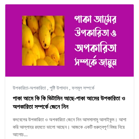
উপকারিতা-অপকারিতা
,
পুষ্টি উপাদান
,
ফলমূল সম্পর্কে
পাকা আমে কি কি ভিটামিন আছে-পাকা আমের উপকারিতা ও
অপকারিতা সম্পর্কে জেনে নিন
কদবেলের উপকারিতা ও অপকারিতা জেনে নিন আসসালামু আলাইকুম। আশা
করি আল্লাহর রহমতে ভালো আছেন। আজকে একটি গুরুত্বপূর্ণ বিষয় নিয়ে
আলোচ...