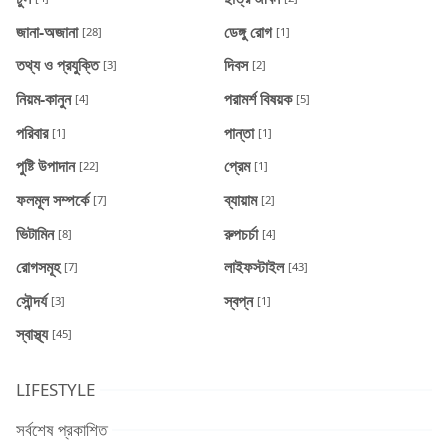
জানা-অজানা
ডেঙ্গু রোগ
[28]
[1]
তথ্য ও প্রযুক্তি
দিবস
[3]
[2]
নিয়ম-কানুন
পরামর্শ বিষয়ক
[4]
[5]
পরিবার
পান্তা
[1]
[1]
পুষ্টি উপাদান
প্রেম
[22]
[1]
ফলমূল সম্পর্কে
ব্যায়াম
[7]
[2]
ভিটামিন
রুপচর্চা
[8]
[4]
রোগসমূহ
লাইফস্টাইল
[7]
[43]
সৌন্দর্য
স্বপ্ন
[3]
[1]
স্বাস্থ্য
[45]
LIFESTYLE
সর্বশেষ প্রকাশিত