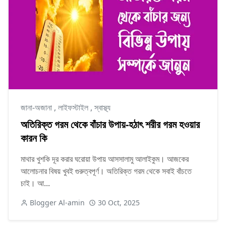
জানা-অজানা
,
লাইফস্টাইল
,
স্বাস্থ্য
অতিরিক্ত গরম থেকে বাঁচার উপায়-হঠাৎ শরীর গরম হওয়ার
কারন কি
মাথার খুশকি দূর করার ঘরোয়া উপায় আসসালামু আলাইকুম। আজকের
আলোচনার বিষয় খুবই গুরুত্বপূর্ণ। অতিরিক্ত গরম থেকে সবাই বাঁচতে
চাই। আ...
Blogger Al-amin
30 Oct, 2025