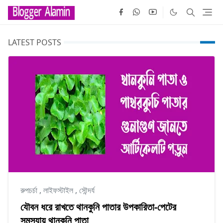
LATEST POSTS
রুপচর্চা
,
লাইফস্টাইল
,
সৌন্দর্য
যৌবন ধরে রাখতে থানকুনি পাতার উপকারিতা-পেটের
সমস্যায় থানকুনি পাতা