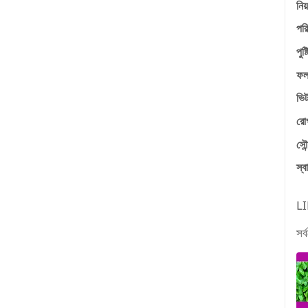
নিয়
পরি
পুষ
ফলম
ভিট
রো
সৌন্
স্বা
L
সর