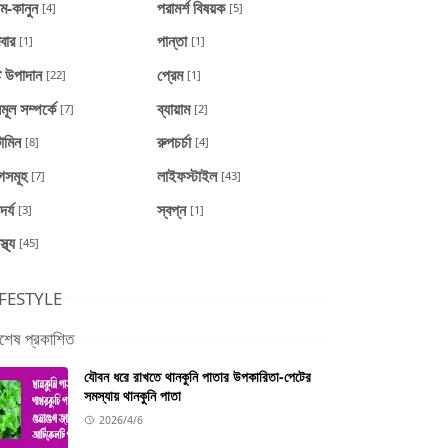
ম-কানুন
পরামর্শ বিষয়ক
[4]
[5]
বার
পান্তা
[1]
[1]
্টি উপাদান
প্রেম
[22]
[1]
ূল সম্পর্কে
ব্যায়াম
[7]
[2]
ামিন
রুপচর্চা
[8]
[4]
গসমূহ
লাইফস্টাইল
[7]
[43]
দর্য
স্বপ্ন
[3]
[1]
স্থ্য
[45]
IFESTYLE
্বশেষ প্রকাশিত
যৌবন ধরে রাখতে থানকুনি পাতার উপকারিতা-পেটের
সমস্যায় থানকুনি পাতা
2026/4/6