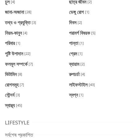
চুল
ছাত্র জীবন
[4]
[2]
জানা-অজানা
ডেঙ্গু রোগ
[28]
[1]
তথ্য ও প্রযুক্তি
দিবস
[3]
[2]
নিয়ম-কানুন
পরামর্শ বিষয়ক
[4]
[5]
পরিবার
পান্তা
[1]
[1]
পুষ্টি উপাদান
প্রেম
[22]
[1]
ফলমূল সম্পর্কে
ব্যায়াম
[7]
[2]
ভিটামিন
রুপচর্চা
[8]
[4]
রোগসমূহ
লাইফস্টাইল
[7]
[43]
সৌন্দর্য
স্বপ্ন
[3]
[1]
স্বাস্থ্য
[45]
LIFESTYLE
সর্বশেষ প্রকাশিত