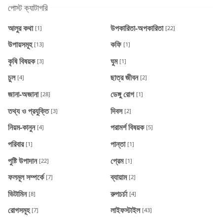
পোস্ট ক্যাটাগরি
আলুর কথা
উপকারিতা-অপকারিতা
[1]
[22]
উপায়সমূহ
কফি
[13]
[1]
কৃষি বিষয়ক
ঘুম
[3]
[1]
চুল
ছাত্র জীবন
[4]
[2]
জানা-অজানা
ডেঙ্গু রোগ
[28]
[1]
তথ্য ও প্রযুক্তি
দিবস
[3]
[2]
নিয়ম-কানুন
পরামর্শ বিষয়ক
[4]
[5]
পরিবার
পান্তা
[1]
[1]
পুষ্টি উপাদান
প্রেম
[22]
[1]
ফলমূল সম্পর্কে
ব্যায়াম
[7]
[2]
ভিটামিন
রুপচর্চা
[8]
[4]
রোগসমূহ
লাইফস্টাইল
[7]
[43]