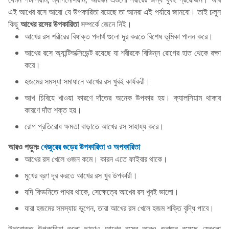
এই আখের রসে আরো যে উপকারিতা রয়েছে তা আমরা এই পর্যায়ে জানবো। তাই চলুন
কিছু
আখের রসের
উপকারিতা
সম্পর্কে জেনে নিই।
আখের রস শরীরের বিষাক্ত পদার্থ গুলো দূর করতে বিশেষ ভূমিকা পালন করে।
আখের রসে অ্যান্টিঅক্সিডেন্ট রয়েছে যা শরীরকে বিভিন্ন রোগের হাত থেকে রক্ষা
করে।
হজমের সমস্যা সমাধানে আখের রস খুবই কার্যকরী।
আখ চিবিয়ে খাওয়া কারণে দাঁতের অনেক উপকার হয়। ক্যালসিয়াম থাকার
কারণে দাঁত শক্ত হয়।
রোগ প্রতিরোধ ক্ষমতা বাড়াতে আখের রস সাহায্য করে।
আরও পড়ুনঃ
খেজুরের গুড়ের উপকারিতা ও অপকারিতা
আখের রস খেলে ওজন কমে। কারন এতে ফাইবার থাকে।
মুখের ব্রণ দূর করতে আখের রস খুব উপকারী।
যদি কিডনিতে পাথর থাকে, সেক্ষেত্রে আখের রস খুবই ভালো।
যারা হজমের সমস্যায় ভুগেন, তারা আখের রস খেলে হজম শক্তি বৃদ্ধি পাবে।
উপরোক্ত উপকারিতা গুলো ছাড়াও আখের রসের আরও গুনাগুন রয়েছে যেগুলো