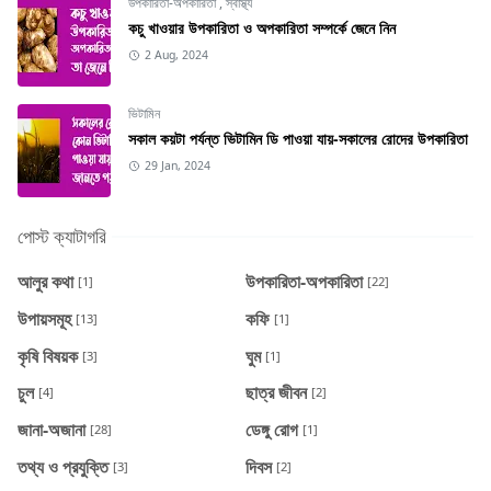
উপকারিতা-অপকারিতা
,
স্বাস্থ্য
কচু খাওয়ার উপকারিতা ও অপকারিতা সম্পর্কে জেনে নিন
2 Aug, 2024
ভিটামিন
সকাল কয়টা পর্যন্ত ভিটামিন ডি পাওয়া যায়-সকালের রোদের উপকারিতা
29 Jan, 2024
পোস্ট ক্যাটাগরি
আলুর কথা
উপকারিতা-অপকারিতা
[1]
[22]
উপায়সমূহ
কফি
[13]
[1]
কৃষি বিষয়ক
ঘুম
[3]
[1]
চুল
ছাত্র জীবন
[4]
[2]
জানা-অজানা
ডেঙ্গু রোগ
[28]
[1]
তথ্য ও প্রযুক্তি
দিবস
[3]
[2]