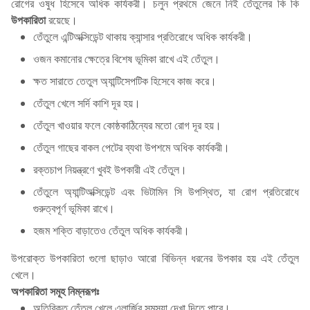
রোগের ওষুধ হিসেবে অধিক কার্যকরী। চলুন প্রথমে জেনে নিই তেঁতুলের কি কি
উপকারিতা
রয়েছে।
তেঁতুলে এন্টিঅক্সিডেন্ট থাকায় ক্যান্সার প্রতিরোধে অধিক কার্যকরী।
ওজন কমানোর ক্ষেত্রে বিশেষ ভূমিকা রাখে এই তেঁতুল।
ক্ষত সারাতে তেতুল অ্যান্টিসেপটিক হিসেবে কাজ করে।
তেঁতুল খেলে সর্দি কাশি দূর হয়।
তেঁতুল খাওয়ার ফলে কোষ্ঠকাঠিন্যের মতো রোগ দূর হয়।
তেঁতুল গাছের বাকল পেটের ব্যথা উপশমে অধিক কার্যকরী।
রক্তচাপ নিয়ন্ত্রণে খুবই উপকারী এই তেঁতুল।
তেঁতুলে অ্যান্টিঅক্সিডেন্ট এবং ভিটামিন সি উপস্থিত, যা রোগ প্রতিরোধে
গুরুত্বপূর্ণ ভূমিকা রাখে।
হজম শক্তি বাড়াতেও তেঁতুল অধিক কার্যকরী।
উপরোক্ত উপকারিতা গুলো ছাড়াও আরো বিভিন্ন ধরনের উপকার হয় এই তেঁতুল
খেলে।
অপকারিতা সমূহ নিম্নরূপঃ
অতিরিক্ত তেঁতুল খেলে এলার্জির সমস্যা দেখা দিতে পারে।