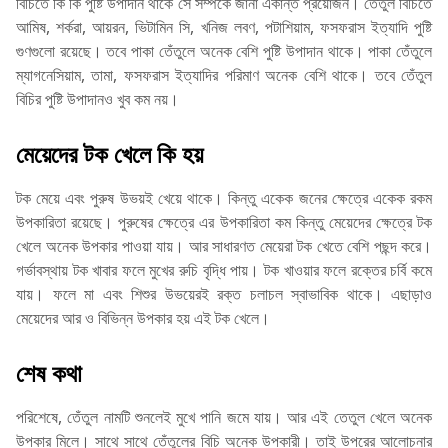
বিচিতে কি কি পুষ্টি উপাদান থাকে সে সম্পর্কে জানা একান্ত প্রয়োজন। তেঁতুল বিচিতে
আমিষ, শর্করা, আয়রন, ভিটামিন সি, খনিজ লবণ, পটাশিয়াম, ফসফরাস ইত্যাদি পুষ্টি
গুণগুলো রয়েছে। তবে পাকা তেঁতুলে অনেক বেশি পুষ্টি উপাদান থাকে। পাকা তেঁতুলে
ম্যাগনেসিয়াম, তামা, ফসফরাস ইত্যাদির পরিমাণ অনেক বেশি থাকে। তবে তেঁতুল
বিচির পুষ্টি উপাদানও খুব কম নয়।
মেয়েদের টক খেলে কি হয়
টক মেয়ে এবং পুরুষ উভয়ই খেয়ে থাকে। কিন্তু একেক জনের ক্ষেত্রে একেক রকম
উপকারিতা রয়েছে। পুরুষের ক্ষেত্রে এর উপকারিতা কম কিন্তু মেয়েদের ক্ষেত্রে টক
খেলে অনেক উপকার পাওয়া যায়। আর সাধারণত মেয়েরা টক খেতে বেশি পছন্দ করে।
গর্ভাবস্থায় টক খাবার ফলে মুখের রুচি বৃদ্ধি পায়। টক খাওয়ার ফলে রক্তের চর্বি কমে
যায়। ফলে মা এবং শিশুর উভয়েরই রক্ত চলাচল স্বাভাবিক থাকে। এছাড়াও
মেয়েদের আর ও বিভিন্ন উপকার হয় এই টক খেলে।
শেষ কথা
পরিশেষে, তেঁতুল নামটি শুনলেই মুখে পানি জমে যায়। আর এই তেতুল খেলে অনেক
উপকার মিলে। সাথে সাথে তেঁতুলের বিচি অনেক উপকারী। তাই উপরের আলোচনার