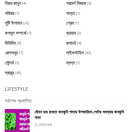
নিয়ম-কানুন
পরামর্শ বিষয়ক
[4]
[5]
পরিবার
পান্তা
[1]
[1]
পুষ্টি উপাদান
প্রেম
[22]
[1]
ফলমূল সম্পর্কে
ব্যায়াম
[7]
[2]
ভিটামিন
রুপচর্চা
[8]
[4]
রোগসমূহ
লাইফস্টাইল
[7]
[43]
সৌন্দর্য
স্বপ্ন
[3]
[1]
স্বাস্থ্য
[45]
LIFESTYLE
সর্বশেষ প্রকাশিত
যৌবন ধরে রাখতে থানকুনি পাতার উপকারিতা-পেটের সমস্যায় থানকুনি
পাতা
2026/4/6