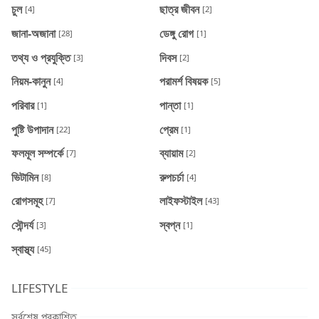
চুল
ছাত্র জীবন
[4]
[2]
জানা-অজানা
ডেঙ্গু রোগ
[28]
[1]
তথ্য ও প্রযুক্তি
দিবস
[3]
[2]
নিয়ম-কানুন
পরামর্শ বিষয়ক
[4]
[5]
পরিবার
পান্তা
[1]
[1]
পুষ্টি উপাদান
প্রেম
[22]
[1]
ফলমূল সম্পর্কে
ব্যায়াম
[7]
[2]
ভিটামিন
রুপচর্চা
[8]
[4]
রোগসমূহ
লাইফস্টাইল
[7]
[43]
সৌন্দর্য
স্বপ্ন
[3]
[1]
স্বাস্থ্য
[45]
LIFESTYLE
সর্বশেষ প্রকাশিত