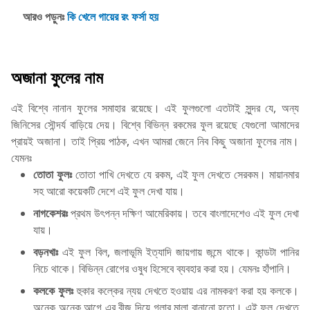
আরও পড়ুনঃ
কি খেলে গায়ের রং ফর্সা হয়
অজানা ফুলের নাম
এই বিশ্বে নানান ফুলের সমাহার রয়েছে। এই ফুলগুলো এতটাই সুন্দর যে, অন্য
জিনিসের সৌন্দর্য বাড়িয়ে দেয়। বিশ্বে বিভিন্ন রকমের ফুল রয়েছে যেগুলো আমাদের
প্রায়ই অজানা। তাই প্রিয় পাঠক, এখন আমরা জেনে নিব কিছু অজানা ফুলের নাম।
যেমনঃ
তোতা ফুলঃ
তোতা পাখি দেখতে যে রকম, এই ফুল দেখতে সেরকম। মায়ানমার
সহ আরো কয়েকটি দেশে এই ফুল দেখা যায়।
নাগকেশরঃ
প্রথম উৎপন্ন দক্ষিণ আমেরিকায়। তবে বাংলাদেশেও এই ফুল দেখা
যায়।
বড়নখাঃ
এই ফুল বিল, জলাভূমি ইত্যাদি জায়গায় জন্মে থাকে। কান্ডটা পানির
নিচে থাকে। বিভিন্ন রোগের ওষুধ হিসেবে ব্যবহার করা হয়। যেমনঃ হাঁপানি।
কলকে ফুলঃ
হুকার কল্কের ন্যয় দেখতে হওয়ায় এর নামকরণ করা হয় কলকে।
অনেক অনেক আগে এর বীজ দিয়ে গলার মালা বানানো হতো। এই ফুল দেখতে