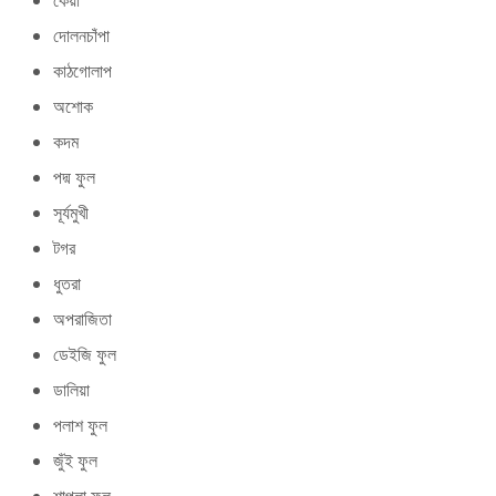
কেয়া
দোলনচাঁপা
কাঠগোলাপ
অশোক
কদম
পদ্ম ফুল
সূর্যমুখী
টগর
ধুতরা
অপরাজিতা
ডেইজি ফুল
ডালিয়া
পলাশ ফুল
জুঁই ফুল