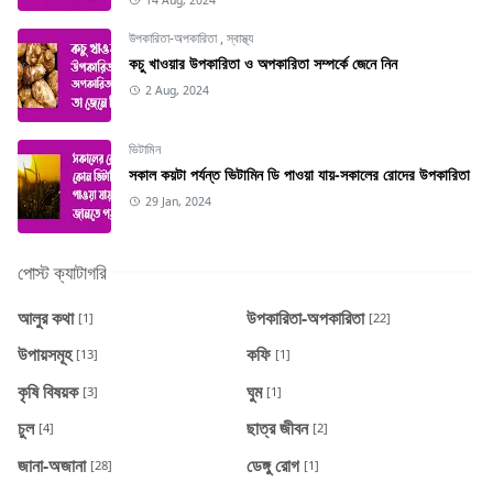
উপকারিতা-অপকারিতা
,
স্বাস্থ্য
কচু খাওয়ার উপকারিতা ও অপকারিতা সম্পর্কে জেনে নিন
2 Aug, 2024
ভিটামিন
সকাল কয়টা পর্যন্ত ভিটামিন ডি পাওয়া যায়-সকালের রোদের উপকারিতা
29 Jan, 2024
পোস্ট ক্যাটাগরি
আলুর কথা
উপকারিতা-অপকারিতা
[1]
[22]
উপায়সমূহ
কফি
[13]
[1]
কৃষি বিষয়ক
ঘুম
[3]
[1]
চুল
ছাত্র জীবন
[4]
[2]
জানা-অজানা
ডেঙ্গু রোগ
[28]
[1]