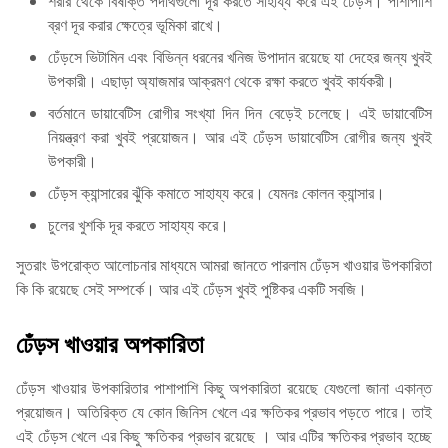
শরীর থেকে বিষাক্ত পদার্থগুলো দূর করতে সাহায্য করে এই ঢেঁড়স। পাশাপাশি
ব্রণ দূর করার ক্ষেত্রে ভূমিকা রাখে।
ঢেঁড়সে ভিটামিন এবং বিভিন্ন ধরনের খনিজ উপাদান রয়েছে যা দেহের জন্য খুবই
উপকারী। এছাড়া অ্যাজমার আক্রমণ থেকে রক্ষা করতে খুবই কার্যকরী।
বর্তমানে ডায়াবেটিস রোগীর সংখ্যা দিন দিন বেড়েই চলেছে। এই ডায়াবেটিস
নিয়ন্ত্রণ করা খুবই প্রয়োজন। আর এই ঢেঁড়স ডায়াবেটিস রোগীর জন্য খুবই
উপকারী।
ঢেঁড়স ক্যান্সারের ঝুঁকি কমাতে সাহায্য করে। যেমনঃ কোলন ক্যান্সার।
চুলের খুশকি দূর করতে সাহায্য করে।
সুতরাং উপরোক্ত আলোচনার মাধ্যমে আমরা জানতে পারলাম ঢেঁড়স খাওয়ার উপকারিতা
কি কি রয়েছে সেই সম্পর্কে। আর এই ঢেঁড়স খুবই পুষ্টিকর একটি সবজি।
ঢেঁড়স খাওয়ার অপকারিতা
ঢেঁড়স খাওয়ার উপকারিতার পাশাপাশি কিছু অপকারিতা রয়েছে যেগুলো জানা একান্ত
প্রয়োজন। অতিরিক্ত যে কোন জিনিস খেলে এর ক্ষতিকর প্রভাব পড়তে পারে। তাই
এই ঢেঁড়স খেলে এর কিছু ক্ষতিকর প্রভাব রয়েছে । আর এটির ক্ষতিকর প্রভাব হচ্ছে