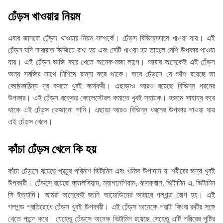
ঢেঁড়স খাওয়ার নিয়ম
এবার জানবো ঢেঁড়স খাওয়ার নিয়ম সম্পর্কে। ঢেঁড়স বিভিন্নভাবে খাওয়া যায়। এই
ঢেঁড়স যদি সারারাত ভিজিয়ে রাখা হয় এবং সেটি খাওয়া হয় তাহলে বেশি উপকার পাওয়া
যায়। এই ঢেঁড়স ভাজি করে খেতে অনেক মজা লাগে। আবার অনেকেই এই ঢেঁড়স
অন্য সবজির সাথে মিশিয়ে রান্না করে থাকে। তবে ঢেঁড়সে যে আঁশ রয়েছে তা
কোষ্ঠকাঠিন্য দূর করতে খুবই কার্যকরী। এছাড়াও আরও রয়েছে বিভিন্ন ধরনের
উপকার। এই ঢেঁড়স রক্তের কোলেস্টেরল কমাতে খুবই সহায়ক। হজমে সাহায্য করে
থাকে এই ঢেঁড়স ভেজানো পানি। এছাড়া আরও বিভিন্ন ধরনের উপকার পাওয়া যায়
এই ঢেঁড়স খেলে।
কাঁচা ঢেঁড়স খেলে কি হয়
কাঁচা ঢেঁড়সে রয়েছে প্রচুর পরিমাণ ভিটামিন এবং খনিজ উপাদান যা শরীরের জন্য খুবই
উপকারী। ঢেঁড়সে রয়েছে ক্যালসিয়াম, ম্যাগনেশিয়াম, ফসফরাস, ভিটামিন এ, ভিটামিন
সি ইত্যাদি। আমরা অনেকেই জানি আয়োডিনের অভাবে গলগন্ড রোগ হয়। এই
গলগন্ড প্রতিরোধে ঢেঁড়স খুবই উপকারী। এই ঢেঁড়স অনেকে পরাটা কিংবা রুটির সঙ্গে
খেতে পছন্দ করে। যেহেতু ঢেঁড়সে অনেক ভিটামিন রয়েছে সেহেতু এটি শরীরের পুষ্টির