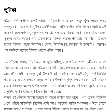
ভূমিকা
ঢেঁড়স অতি পরিচিত একটি সবজি। ঢেঁড়স চিনে না এমন মানুষ খুঁজে পাওয়া প্রায়
অসম্ভব। ঢেঁড়স অতি পুষ্টিকর একটি সবজি। গ্রীষ্মকালীন সবজি হিসেবে পরিচিত এই
ঢেঁড়স। তবে এখন শুধু গ্রীষ্মকাল নয় এটি সারা বছর পাওয়া যায়। ঢেঁড়স খেতে অনেক
সুস্বাদু একটি সবজি। এই ঢেঁড়স দিয়ে বিভিন্ন ধরনের পদ তৈরি করা যায়। ঢেঁড়সে
রয়েছে বিভিন্ন ধরনের ভিটামিন। যেমনঃ ভিটামিন সি, ভিটামিন বি ইত্যাদি। এছাড়াও
এই সবজিতে রয়েছে বিভিন্ন ধরনের খনিজ পদার্থ।
এই ঢেঁড়সে রয়েছে ভিটামিন এ ও আন্টি অক্সিডেন্ট যা শরীরের রোগ প্রতিরোধ ক্ষমতা
বৃদ্ধিতে সাহায্য করে। এই ঢেঁড়স ডায়াবেটিস নিয়ন্ত্রণে সাহায্য করে থাকে।। অর্থাৎ
ডায়াবেটিস রোগীদের জন্য খুবই উপকারী এই সবজি। আবার এই ঢেঁড়স যদি নিয়মিত
খাওয়া হয় তাহলে লোহিত রক্ত কণিকার উৎপাদন বৃদ্ধি পেয়ে থাকে। এই ঢেঁড়সে
রয়েছে বিভিন্ন ধরনের ঔষধি গুনাগুণ। এই ঢেঁড়সে রয়েছে কার্বোহাইড্রেট, ফাইবার,
প্রোটিন, ক্যালসিয়াম, ম্যাগনেসিয়াম, কপার তৈরি।
আবার এই ঢেঁড়সে ফাইবার রয়েছে যা হজমে সাহায্য করে থাকে। এই ঢেঁড়স প্রতিদিন
খেলে শরীরে ইমিউনিটি সিস্টেম তৈরি হয়। ভাইরাস জনিত সংক্রমণ এড়িয়ে চলতে
সাহায্য করে এই ঢেঁড়স। এছাড়া আরো বিভিন্ন ধরনের উপকার হয় এই ঢেঁড়স খেলে।