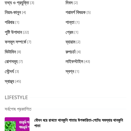
তথ্য ও প্রযুক্তি
দিবস
[3]
[2]
নিয়ম-কানুন
পরামর্শ বিষয়ক
[4]
[5]
পরিবার
পান্তা
[1]
[1]
পুষ্টি উপাদান
প্রেম
[22]
[1]
ফলমূল সম্পর্কে
ব্যায়াম
[7]
[2]
ভিটামিন
রুপচর্চা
[8]
[4]
রোগসমূহ
লাইফস্টাইল
[7]
[43]
সৌন্দর্য
স্বপ্ন
[3]
[1]
স্বাস্থ্য
[45]
LIFESTYLE
সর্বশেষ প্রকাশিত
যৌবন ধরে রাখতে থানকুনি পাতার উপকারিতা-পেটের সমস্যায় থানকুনি
পাতা