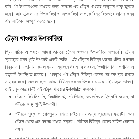
তাই এই উপকারগুলো পাওয়ার জন্য সকলের এই ঢেঁড়স খাওয়ার অভ্যাস গড়ে তুলতে
হবে। আর ঢেঁড়স এর উপকারিতা ও অপকারিতা সম্পর্কে বিস্তারিতভাবে জানার জন্য
এই আর্টিকেল সম্পূর্ণ করতে হবে।
ঢেঁড়স খাওয়ার উপকারিতা
প্রিয় পাঠক এ পর্যায়ে আমরা জানবো ঢেঁড়স খাওয়ার উপকারিতা সম্পর্কে। ঢেঁড়স
স্বাস্থ্যের জন্য খুবই উপকারী একটি সবজি। এই ঢেঁড়সে বিভিন্ন ধরনের খনিজ উপাদান
বিদ্যমান। এছাড়াও ক্যালসিয়াম, ম্যাগনেসিয়াম, ফসফরাস, ভিটামিন সি, ভিটামিন এ
ইত্যাদি উপস্থিত রয়েছে। এছাড়াও এই ঢেঁড়স বিভিন্ন ধরনের রোগকে দূরে রাখতে
সাহায্য করে। এগুলো ছাড়া আরও বিভিন্ন ধরনের উপকার রয়েছে এই ঢেঁড়স খেলে।
তাই চলুন জেনে নিই এই ঢেঁড়স খাওয়ার
উপকারিতা
সম্পর্কে।
ঢেঁড়সে ভিটামিন সি, ভিটামিন এ, পটাশিয়াম, ক্যালসিয়াম ইত্যাদি রয়েছে যা
শরীরের জন্য খুবই উপকারী।
শরীরকে সুস্থ ও রোগমুক্ত রাখতে চাইলে এর জন্য প্রয়োজন ফলেট। আর
ঢেঁড়স থেকে এই ফলেট পাওয়া সম্ভব। শরীরের বিভিন্ন ধরনের চাহিদা মেটাতে
সক্ষম।
কোষ্ঠকাঠিন্য দূর করতে সাহায্য করে এই ঢেঁড়স। কারণ ঢেঁড়সে রয়েছে ফাইবার