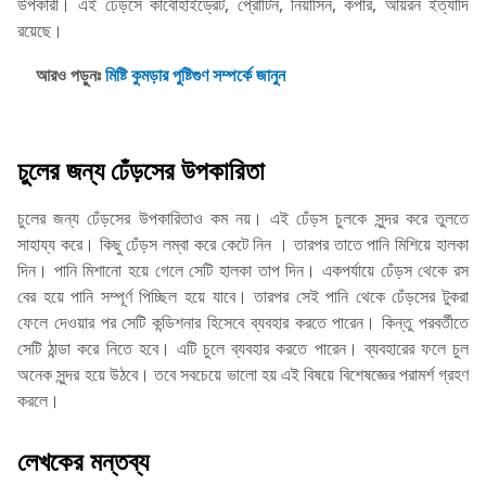
উপকারী। এই ঢেঁড়সে কার্বোহাইড্রেট, প্রোটিন, নিয়াসিন, কপার, আয়রন ইত্যাদি
রয়েছে।
আরও পড়ুনঃ
মিষ্টি কুমড়ার পুষ্টিগুণ সম্পর্কে জানুন
চুলের জন্য ঢেঁড়সের উপকারিতা
চুলের জন্য ঢেঁড়সের উপকারিতাও কম নয়। এই ঢেঁড়স চুলকে সুন্দর করে তুলতে
সাহায্য করে। কিছু ঢেঁড়স লম্বা করে কেটে নিন । তারপর তাতে পানি মিশিয়ে হালকা
দিন। পানি মিশানো হয়ে গেলে সেটি হালকা তাপ দিন। একপর্যায়ে ঢেঁড়স থেকে রস
বের হয়ে পানি সম্পূর্ণ পিচ্ছিল হয়ে যাবে। তারপর সেই পানি থেকে ঢেঁড়সের টুকরা
ফেলে দেওয়ার পর সেটি কন্ডিশনার হিসেবে ব্যবহার করতে পারেন। কিন্তু পরবর্তীতে
সেটি ঠান্ডা করে নিতে হবে। এটি চুলে ব্যবহার করতে পারেন। ব্যবহারের ফলে চুল
অনেক সুন্দর হয়ে উঠবে। তবে সবচেয়ে ভালো হয় এই বিষয়ে বিশেষজ্ঞের পরামর্শ গ্রহণ
করলে।
লেখকের মন্তব্য