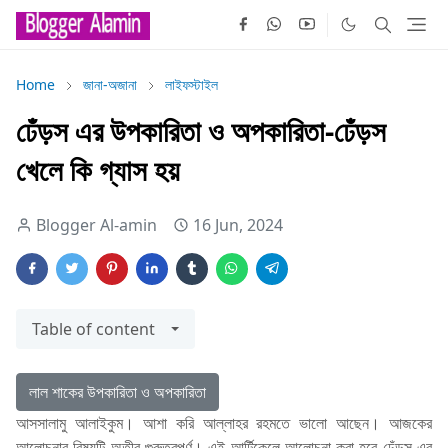
Home
জানা-অজানা
লাইফস্টাইল
ঢেঁড়স এর উপকারিতা ও অপকারিতা-ঢেঁড়স
খেলে কি গ্যাস হয়
Blogger Al-amin
16 Jun, 2024
Table of content
লাল শাকের উপকারিতা ও অপকারিতা
আসসালামু আলাইকুম। আশা করি আল্লাহর রহমতে ভালো আছেন। আজকের
আলোচনার বিষয়টি অতীব গুরুত্বপূর্ণ। এই আর্টিকেলে আলোচনা করা হবে ঢেঁড়স এর