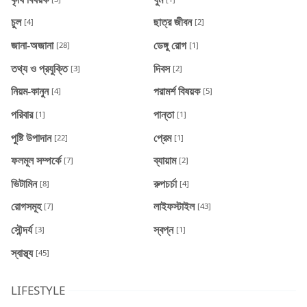
চুল
ছাত্র জীবন
[4]
[2]
জানা-অজানা
ডেঙ্গু রোগ
[28]
[1]
তথ্য ও প্রযুক্তি
দিবস
[3]
[2]
নিয়ম-কানুন
পরামর্শ বিষয়ক
[4]
[5]
পরিবার
পান্তা
[1]
[1]
পুষ্টি উপাদান
প্রেম
[22]
[1]
ফলমূল সম্পর্কে
ব্যায়াম
[7]
[2]
ভিটামিন
রুপচর্চা
[8]
[4]
রোগসমূহ
লাইফস্টাইল
[7]
[43]
সৌন্দর্য
স্বপ্ন
[3]
[1]
স্বাস্থ্য
[45]
LIFESTYLE