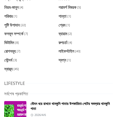
নিয়ম-কানুন
পরামর্শ বিষয়ক
[4]
[5]
পরিবার
পান্তা
[1]
[1]
পুষ্টি উপাদান
প্রেম
[22]
[1]
ফলমূল সম্পর্কে
ব্যায়াম
[7]
[2]
ভিটামিন
রুপচর্চা
[8]
[4]
রোগসমূহ
লাইফস্টাইল
[7]
[43]
সৌন্দর্য
স্বপ্ন
[3]
[1]
স্বাস্থ্য
[45]
LIFESTYLE
সর্বশেষ প্রকাশিত
যৌবন ধরে রাখতে থানকুনি পাতার উপকারিতা-পেটের সমস্যায় থানকুনি
পাতা
2026/4/6