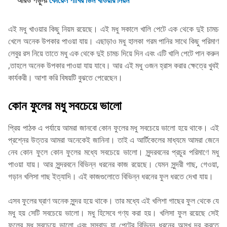
আরও পড়ুনঃ
কোয়েল পাখির ডিম খাওয়ার নিয়ম
এই মধু খাওয়ার কিছু নিয়ম রয়েছে। এই মধু সকালে খালি পেটে এক থেকে দুই চামচ
খেলে অনেক উপকার পাওয়া যায়। এছাড়াও মধু হালকা গরম পানির সাথে কিছু পরিমাণ
লেবুর রস নিয়ে তাতে মধু এক থেকে দুই চামচ দিয়ে দিন এবং এটি খালি পেটে পান করুন
,তাহলে অনেক উপকার পাওয়া যায় যাবে। আর এই মধু ওজন হ্রাস করার ক্ষেত্রে খুবই
কার্যকরী। আশা করি বিষয়টি বুঝতে পেরেছেন।
কোন ফুলের মধু সবচেয়ে ভালো
প্রিয় পাঠক এ পর্যায়ে আমরা জানবো কোন ফুলের মধু সবচেয়ে ভালো হয়ে থাকে। এই
প্রশ্নের উত্তর আমরা অনেকেই জানিনা। তাই এ আর্টিকেলের মাধ্যমে আমরা জেনে
নেব কোন ফুলে কোন ফুলের মধ্যে সবচেয়ে ভালো। সুন্দরবনের প্রচুর পরিমাণে মধু
পাওয়া যায়। আর সুন্দরবনে বিভিন্ন ধরনের কাজ রয়েছে। যেমন সুন্দরী গাছ, গেওয়া,
গড়ান খলিসা গাছ ইত্যাদি। এই কাজগুলোতে বিভিন্ন ধরনের ফুল ধরতে দেখা যায়।
এসব ফুলের ঘ্রাণ অনেক সুন্দর হয়ে থাকে। তার মধ্যে এই খলিশা গাছের ফুল থেকে যে
মধু হয় সেটি সবচেয়ে ভালো। মধু হিসেবে গণ্য করা হয়। খলিসা ফুল রয়েছে সেই
ফুলের মধু সবচেয়ে ভালো এবং সুস্বাদু যা পেটের বিভিন্ন ধরনের অসুখ দূর করতে