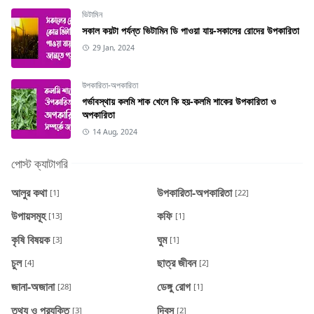
ভিটামিন
সকাল কয়টা পর্যন্ত ভিটামিন ডি পাওয়া যায়-সকালের রোদের উপকারিতা
29 Jan, 2024
উপকারিতা-অপকারিতা
গর্ভাবস্থায় কলমি শাক খেলে কি হয়-কলমি শাকের উপকারিতা ও
অপকারিতা
14 Aug, 2024
পোস্ট ক্যাটাগরি
আলুর কথা
উপকারিতা-অপকারিতা
[1]
[22]
উপায়সমূহ
কফি
[13]
[1]
কৃষি বিষয়ক
ঘুম
[3]
[1]
চুল
ছাত্র জীবন
[4]
[2]
জানা-অজানা
ডেঙ্গু রোগ
[28]
[1]
তথ্য ও প্রযুক্তি
দিবস
[3]
[2]