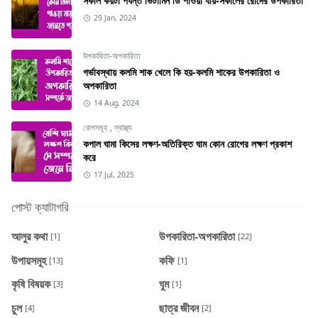
সকাল কয়টা পর্যন্ত ভিটামিন ডি পাওয়া যায়-সকালের রোদের উপকারিতা
29 Jan, 2024
উপকারিতা-অপকারিতা
গর্ভাবস্থায় কলমি শাক খেলে কি হয়-কলমি শাকের উপকারিতা ও
অপকারিতা
14 Aug, 2024
রোগসমূহ
,
স্বাস্থ্য
কপাল ঘামা কিসের লক্ষণ-অতিরিক্ত ঘাম কোন রোগের লক্ষণ প্রকাশ
করে
17 Jul, 2025
পোস্ট ক্যাটাগরি
আলুর কথা
উপকারিতা-অপকারিতা
[1]
[22]
উপায়সমূহ
কফি
[13]
[1]
কৃষি বিষয়ক
ঘুম
[3]
[1]
চুল
ছাত্র জীবন
[4]
[2]