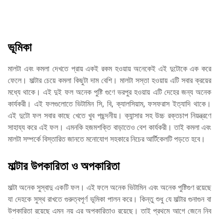
ভূমিকা
মালটা এবং কমলা দেখতে প্রায় একই রকম হওয়ায় অনেকেই এই দুটোকে এক করে
ফেলে। মাল্টার চেয়ে কমলা কিছুটা দাম বেশি। মালটা সস্তা হওয়ায় এটি সবার ক্রয়ের
মধ্যে থাকে। এই দুই ফল অনেক পুষ্টি গুণে ভরপুর হওয়ায় এটি দেহের জন্য অনেক
কার্যকরী। এই ফলগুলোতে ভিটামিন সি, বি, ক্যালসিয়াম, ফসফরাস ইত্যাদি থাকে।
এই দুটো ফল সবার কাছে খেতে খুব পছন্দনীয়। ক্যান্সার সহ উচ্চ রক্তচাপ নিয়ন্ত্রণে
সাহায্য করে এই ফল। এমনকি হজমশক্তি বাড়াতেও বেশ কার্যকরী। তাই কমলা এবং
মালটা সম্পর্কে বিস্তারিত জানতে মনোযোগ সহকারে নিচের আর্টিকেলটি পড়তে হবে।
মাল্টার উপকারিতা ও অপকারিতা
মাল্টা অনেক সুস্বাদু একটি ফল। এই ফলে অনেক ভিটামিন এবং অনেক পুষ্টিগুণ রয়েছে
যা দেহকে সুস্থ রাখতে গুরুত্বপূর্ণ ভূমিকা পালন করে। কিন্তু শুধু যে মাল্টার গুনাগুন বা
উপকারিতা রয়েছে এমন নয় এর অপকারিতাও রয়েছে। তাই প্রথমে আগে জেনে নিব