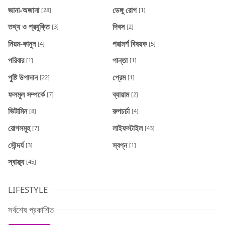
জানা-অজানা
ডেঙ্গু রোগ
[28]
[1]
তথ্য ও প্রযুক্তি
দিবস
[3]
[2]
নিয়ম-কানুন
পরামর্শ বিষয়ক
[4]
[5]
পরিবার
পান্তা
[1]
[1]
পুষ্টি উপাদান
প্রেম
[22]
[1]
ফলমূল সম্পর্কে
ব্যায়াম
[7]
[2]
ভিটামিন
রুপচর্চা
[8]
[4]
রোগসমূহ
লাইফস্টাইল
[7]
[43]
সৌন্দর্য
স্বপ্ন
[3]
[1]
স্বাস্থ্য
[45]
LIFESTYLE
সর্বশেষ প্রকাশিত