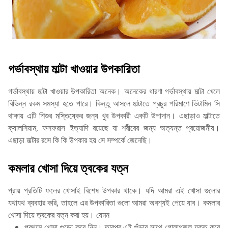
গর্ভাবস্থায় মাল্টা খাওয়ার উপকারিতা
গর্ভাবস্থায় মাল্টা খাওয়ার উপকারিতা অনেক। অনেকের ধারণা গর্ভাবস্থায় মাল্টা খেলে
বিভিন্ন রকম সমস্যা হতে পারে। কিন্তু আসলে মাল্টাতে প্রচুর পরিমাণে ভিটামিন সি
থাকায় এটি শিশুর মস্তিষ্কের জন্য খুব উপকারী একটি উপাদান। এছাড়াও মাল্টাতে
ক্যালসিয়াম, ফসফরাস ইত্যাদি রয়েছে যা শরীরের জন্য অত্যন্ত প্রয়োজনীয়।
এছাড়া মাল্টার রসে কি কি উপকার হয় সে সম্পর্কে জেনেছি।
কমলার খোসা দিয়ে ত্বকের যত্ন
প্রায় প্রতিটি ফলের খোসাই বিশেষ উপকার থাকে। যদি আমরা এই খোসা গুলোর
যথাযথ ব্যবহার করি, তাহলে এর উপকারিতা গুলো আমরা অবশ্যই পেয়ে যাব। কমলার
খোসা দিয়ে ত্বকের যত্ন করা হয়। যেমন
প্রথমে খোসা গুড়ো করে নিন। তারপর এই গুঁড়ার সাথে গোলাপজল যুক্ত করে